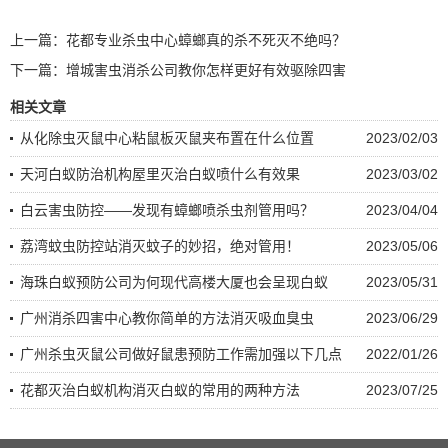
上一篇：
花都专业杀虫中心蟑螂真的杀不死灭不绝吗？
下一篇：
增城害虫消杀公司教你怎样更好有效驱除四害
相关文章
从化除虫灭鼠中心粘鼠板灭鼠夹布置在什么位置
2023/02/03
天河白蚁防治机构屋里灭治白蚁喷什么有效果
2023/03/02
白云害虫防控——发现有蟑螂喷杀虫剂管用吗？
2023/04/04
荔湾蚊虫防控站消灭蚊子的妙招，绝对管用！
2023/05/06
海珠白蚁预防公司为何现代高楼大厦也会呈现白蚁
2023/05/31
广州消杀四害中心教你简单的方法消灭吸血臭虫
2023/06/29
广州杀虫灭鼠公司做好鼠患预防工作需加强以下几点
2022/01/26
花都灭治白蚁机构消灭白蚁的常用的两种方法
2023/07/25