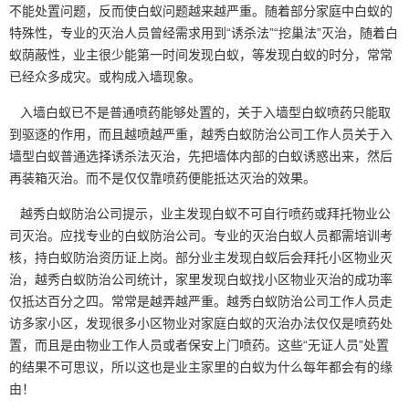
不能处置问题，反而使白蚁问题越来越严重。随着部分家庭中白蚁的
特殊性，专业的灭治人员曾经需求用到“诱杀法”“挖巢法”灭治，随着白
蚁
荫蔽性
，业主很少能第一时间发现白蚁，等发现白蚁的时分，常常
已经众多成灾。或构成入墙现象。
入墙白蚁已不是普通喷药能够处置的，关于入墙型白蚁喷药只能取
到驱逐的作用，而且越喷越严重，越秀白蚁防治公司工作人员关于
入
墙型白蚁
普通选择诱杀法灭治，先把墙体内部的白蚁诱惑出来，然后
再装箱灭治。而不是仅仅靠喷药便能抵达灭治的效果。
越秀白蚁防治公司提示，业主发现白蚁不可自行喷药或拜托物业公
司灭治。应找专业的白蚁防治公司。专业的灭治白蚁人员都需培训考
核，持白蚁防治资历证上岗。部分业主发现白蚁后会拜托小区物业灭
治，越秀白蚁防治公司统计，家里发现白蚁找小区物业灭治的成功率
仅抵达百分之四。常常是越弄越严重。越秀白蚁防治公司工作人员走
访多家小区，发现很多小区物业对家庭白蚁的
灭治办法
仅仅是喷药处
置，而且是由物业工作人员或者保安上门喷药。这些“无证人员”处置
的结果不可思议，所以这也是业主家里的白蚁为什么每年都会有的缘
由！