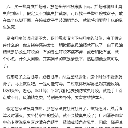
六、买一些臭虫拦截器，放在全部四根床脚下面。拦截器将阻止臭
虫爬到床上。假定买不到臭虫拦截器，可以找一些塑料碗或盘子，放
在每个床脚下面。在碗或盘子里装满肥皂水，就能将想要爬上床的臭
虫淹死。
臭虫叮咬普通问题不大，我们需求清洗下被叮咬的部位，由于假定
痒什么的，你去挠会感染发炎，稍微擦点风油精就可以了，由于风油
精就是防蚊虫叮咬的；有的臭虫叮咬不痛不痒，或者稍微有点，就一
个小包，什么大问题，其实简单的就是清洗下，然后随他去就可以
了。
假定咬了之后很疼，或者很痒，然后
呈现恶化
，这个时分不要涂药
膏了，马上就医吧，一是可能有毒，二过敏体质容易惹起其他反响，
比如头晕，恶心，呕吐等；平常我们也要预防蚊虫叮咬，就是手上涂
点蚊不叮，风油精之类，特别是去野外，要留意维护本人。
假定在家里被臭虫咬，那在家里要打扫打扫了，坚持通风，然后渣
滓及时消灭，要坚持家里的整洁，就不会被臭虫咬了；广州消杀四害
中心专家说臭虫喜欢藏在角落里，缝隙或犄角旮旯里。因此，懂得其