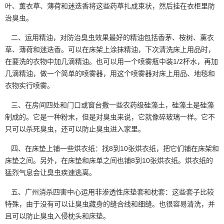
叶、薰衣草、薄荷和迷迭香将这些药草扎成束状，然后挂在衣柜里防
治臭虫。
二、运用精油，对防治臭虫效果最好的精油包括香茅、桉树、薰衣
草、薄荷和迷迭香。可以在床架上涂抹精油，下次清洗床上用品时，
在要洗的衣物中加几滴精油。也可以用一个喷雾瓶中装1/2杯水，再加
几滴精油，做一个简单的喷雾器，用这个喷雾器对床上用品、地毯和
衣物实行喷雾。
三、在房间四处和门口或窗台撒一些农药级硅藻土，硅藻土是硅藻
制成的。它是一种粉末，但是对臭虫来说，它就像碎玻璃一样。它不
只可以
杀死臭虫
，还可以防止臭虫进入家里。
四、在床垫上铺一些烘衣纸：找8到10张烘衣纸，把它们铺在床架和
床垫之间。另外，在床垫和床单之间也铺8到10张烘衣纸。烘衣纸的
猛烈气息会让臭虫疾速逃离。
五、广州消杀四害中心运用非渗透性床垫套和枕套：这些套子比较
特殊，由于没有可以让臭虫藏身的缝合线和细缝。也很容易清洗，并
且可以防止臭虫入侵枕头和床垫。