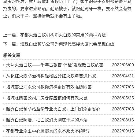
臭虫
习性
后，就开端做准备预防工作了；家里的被子衣服都是很容易
招虫的，要拿进来晒晒，勤晒被子，就跟勤刷牙一样，要不然会有蛀
虫，消灭干净，坚持清新就不会有虫子啦。
上一篇：
花都灭治白蚁机构消灭白蚁的常用的两种方法
下一篇：
海珠白蚁预防公司为何现代高楼大厦也会呈现白蚁
相关文章
天河灭治白蚁——千年古银杏“体检”发现散白蚁危害
2022/06/09
从化红火蚁防治机构轻松区分红火蚁与普通蚂蚁
2026/04/21
增城害虫消杀公司教你怎样更好有效驱除四害
2022/07/06
增城除四害公司厂房仓库应该如何有效灭鼠
2026/05/25
越秀白蚁预防站益伦专业灭白蚁，上门消杀更省心
2026/07/08
越秀白蚁防治：把白蚁消灭彻底干净的方法
2022/08/16
花都专业杀虫中心蟑螂真的杀不死灭不绝吗？
2022/09/15