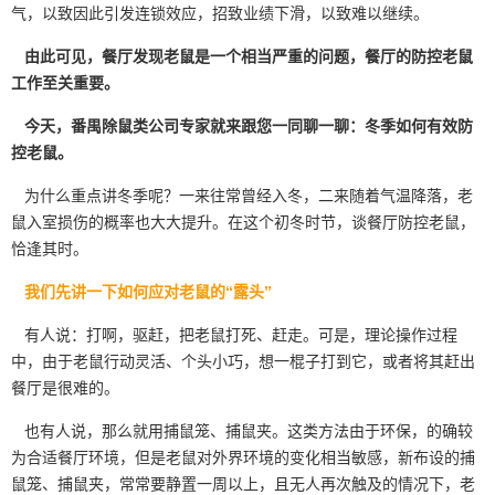
气，以致因此引发连锁效应，招致业绩下滑，以致难以继续。
由此可见，餐厅发现老鼠是一个相当严重的问题，餐厅的防控老鼠
工作至关重要。
今天，番禺除鼠类公司专家就来跟您一同聊一聊：冬季如何有效防
控老鼠。
为什么重点讲冬季呢？一来往常曾经入冬，二来随着气温降落，老
鼠入室损伤的概率也大大提升。在这个初冬时节，谈餐厅防控老鼠，
恰逢其时。
我们先讲一下如何应对老鼠的“露头”
有人说：打啊，驱赶，把老鼠打死、赶走。可是，理论操作过程
中，由于老鼠
行动灵活
、个头小巧，想一棍子打到它，或者将其赶出
餐厅是很难的。
也有人说，那么就用捕鼠笼、捕鼠夹。这类方法由于环保，的确较
为合适餐厅环境，但是老鼠对外界环境的变化相当敏感，新布设的捕
鼠笼、捕鼠夹，常常要静置一周以上，且无人再次触及的情况下，老