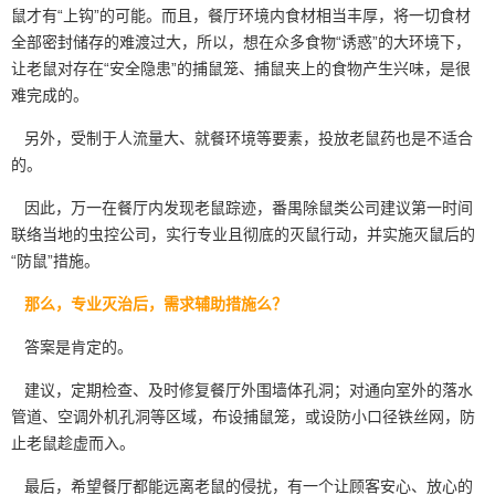
鼠才有“上钩”的可能。而且，餐厅环境内食材相当丰厚，将一切食材
全部密封储存的难渡过大，所以，想在众多食物“诱惑”的大环境下，
让老鼠对存在“安全隐患”的捕鼠笼、捕鼠夹上的食物产生兴味，是很
难完成的。
另外，受制于人流量大、就餐环境等要素，投放老鼠药也是不适合
的。
因此，万一在餐厅内发现老鼠踪迹，番禺除鼠类公司建议第一时间
联络当地的虫控公司，实行专业且彻底的灭鼠行动，并实施
灭鼠
后的
“防鼠”措施。
那么，专业灭治后，需求辅助措施么？
答案是肯定的。
建议，定期检查、及时修复餐厅外围墙体孔洞；对通向室外的
落水
管道
、空调外机孔洞等区域，布设捕鼠笼，或设防小口径铁丝网，防
止老鼠趁虚而入。
最后，希望餐厅都能远离老鼠的侵扰，有一个让顾客安心、放心的