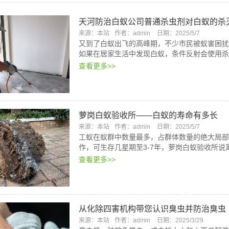
天河防治白蚁公司普通杀虫剂对白蚁的杀
来源：本站
作者：admin
日期：2025/5/7
又到了白蚁出飞的高峰期，不少市民被蚁害困扰
如果在居家生活中发现白蚁，条件反射会使用杀
查看更多>>
萝岗白蚁验收所——白蚁的寿命有多长
来源：本站
作者：admin
日期：2025/5/7
工蚁在蚁群中数量最多，占群体数量的绝大局部
作，可生存几星期至3-7年，萝岗白蚁验收所
查看更多>>
从化除四害机构带您认识臭虫并防治臭虫
来源：本站
作者：admin
日期：2025/3/29