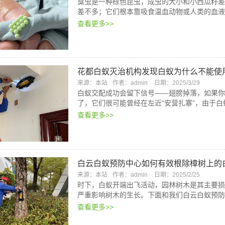
臭虫是一种棕色昆虫，成虫的大小和小西瓜籽差
差不多；它们根本靠吸食温血动物或人类的血液
查看更多>>
花都白蚁灭治机构发现白蚁为什么不能使
来源：本站
作者：admin
日期：2025/3/29
白蚁交配成功会留下信号——翅膀掉落，如果你
了，它们很可能曾经在左近“安营扎寨”，由于
查看更多>>
白云白蚁预防中心如何有效根除樟树上的
来源：本站
作者：admin
日期：2025/2/25
时下，白蚁开端出飞活动，园林树木是其主要损
严重影响树木的生长。下面和我们白云白蚁预防
查看更多>>