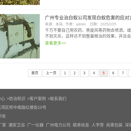
广州专业治白蚁公司发现白蚁危害的应对
来源：本站
作者：admin
日期：2025/2/25
千万不要自己用农药、黑旋风等药物去喷洒，或
不到灭杀，这样达不到整巢根治的效果，并且会
查看更多>>
首页
上一页
1
2
3
4
5
6
7
中心
>
防治知识
>
客户案例
>
联系我们
湾区桥中南路红楼街10号
权所有
厂家
潮安卫浴
广一仪器
广州电力公司
砺承信息
人字旁
尚乘包装
深