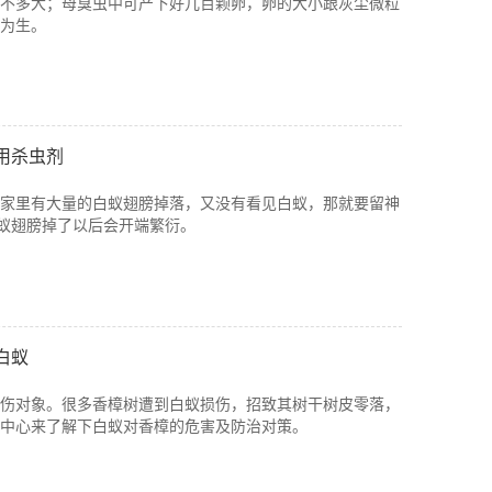
不多大；母臭虫中可产下好几百颗卵，卵的大小跟灰尘微粒
为生。
用杀虫剂
家里有大量的白蚁翅膀掉落，又没有看见白蚁，那就要留神
白蚁翅膀掉了以后会开端繁衍。
白蚁
伤对象。很多香樟树遭到白蚁损伤，招致其树干树皮零落，
中心来了解下白蚁对香樟的危害及防治对策。