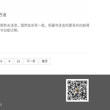
方法
用热水浇烫，固然会杀死一批，但巢中还会的更多的白蚁得
令白蚁迁移。
8
9
10
下一页
尾页
圳