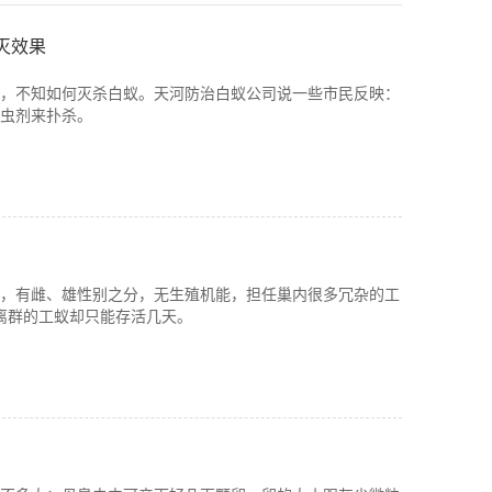
灭效果
，不知如何灭杀白蚁。天河防治白蚁公司说一些市民反映：
虫剂来扑杀。
，有雌、雄性别之分，无生殖机能，担任巢内很多冗杂的工
说离群的工蚁却只能存活几天。