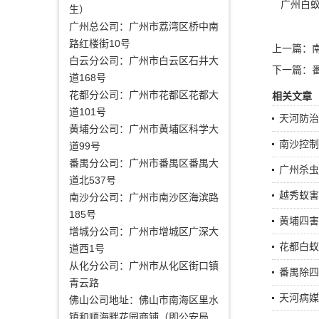
广州白蚁
生）
广州总公司：广州市荔湾区桥中南
路红楼街10号
上一篇：
白云分公司：广州市白云区石井大
下一篇：
道168号
花都分公司：广州市花都区花都大
相关文章
道101号
天河防治
黄埔分公司：广州市黄埔区科学大
南沙控制
道99号
番禺分公司：广州市番禺区番禺大
广州杀虫
道北537号
越秀蚁害
南沙分公司：广州市南沙区海滨路
185号
黄埔四害
增城分公司：广州市增城区广深大
花都白蚁
道西1号
从化分公司：广州市从化区街口镇
番禺除四
青云路
天河病媒
佛山公司地址：佛山市南海区里水
镇和顺海畔花园商铺（即公安局