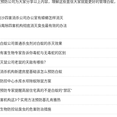
预防公司为大家分享以上内容，理解这些置信大家就能更好的
管理白蚁
南沙四害消杀公司办公室有蟑螂怎样消灭
番禺除四害机构彻底消灭臭虫最有效的办法
白蚁公司普通杀虫剂对白蚁的杀灭效果
有害生物专家告诉你毒蛇与无毒蛇的区别
灭鼠公司老鼠的天敌有哪些？
消杀机构新建房屋基础该怎么预防白蚁
防控中心水库水坝除蚁除鼠方案
预防专家提醒高层住宅真的不是白蚁的“禁区”
害机构这3个实用方法预防基孔肯雅热
生物防控站臭虫的危害防治措施