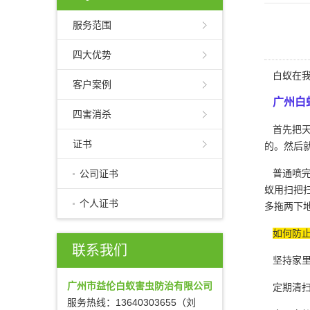
服务范围
四大优势
白蚁在我
客户案例
广州白
四害消杀
首先把天
证书
的。然后
普通喷完
公司证书
蚁用扫把
个人证书
多拖两下
如何防
联系我们
坚持家里
广州市益伦白蚁害虫防治有限公司
定期清扫
服务热线：13640303655（刘