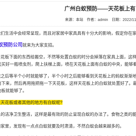
广州白蚁预防——天花板上有
来源：本站
作者：admin
日期：2022/11
们生活中会经常呈现，而且对家居中家具具有十分大的影响，假定你在家
蚁预防公司
就来为大家支招。
花板下面的东西给搬空，不然等处置白蚁的时分会掉落在家具上面，这样
就买好一瓶
喷虫剂
，爬上扶梯上面，喷在天花板上面有白蚁的中央，能够
之后等半个小时就能够了，半个小时之后能够看到天花板上的蚂蚁渐渐地
扫下来，然后再用拖把拖一下天花板，这样天花板上的白蚁就处置好了。
地板就能够了。
止天花板或者其他的地方有白蚁呢?
的洁净卫生整洁，这样是最有效的防止呈现白蚁的办法了。食物之类的能
家里，发现有一点点白蚁就要及时肃清，不然白蚁会越来越多的。