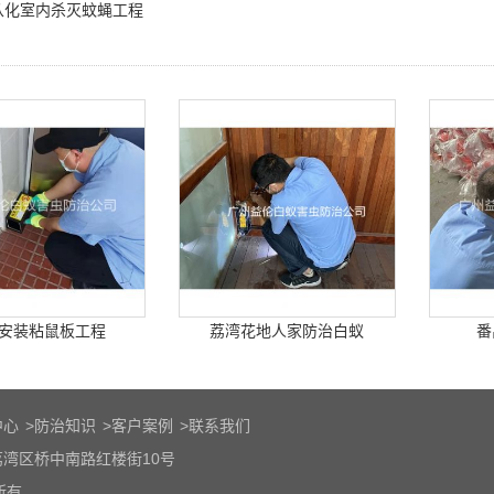
从化室内杀灭蚊蝇工程
安装粘鼠板工程
荔湾花地人家防治白蚁
番
中心
>
防治知识
>
客户案例
>
联系我们
湾区桥中南路红楼街10号
权所有