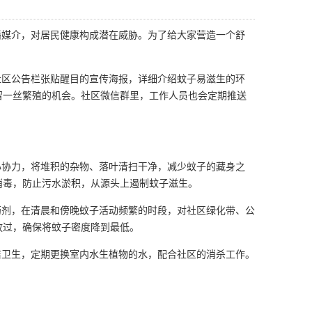
播媒介，对居民健康构成潜在威胁。为了给大家营造一个舒
社区公告栏张贴醒目的宣传海报，详细介绍蚊子易滋生的环
留一丝繁殖的机会。社区微信群里，工作人员也会定期推送
。
协力，将堆积的杂物、落叶清扫干净，
减少蚊子
的藏身之
消毒，防止污水淤积，从源头上遏制蚊子滋生。
药剂，在清晨和傍晚蚊子活动频繁的时段，对社区绿化带、公
放过，确保将蚊子密度降到最低。
卫生，定期更换室内水生植物的水，配合社区的消杀工作。