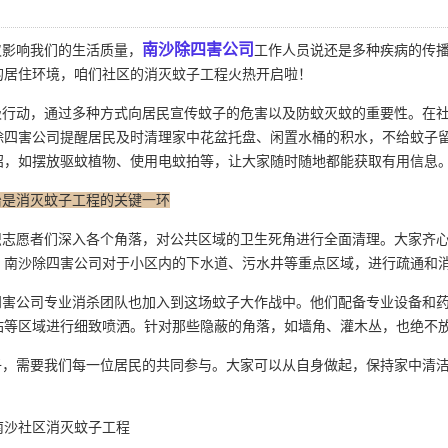
南沙除四害公司
影响我们的生活质量，
工作人员说还是多种疾病的传
的居住环境，咱们社区的消灭蚊子工程火热开启啦！
行动，通过多种方式向居民宣传蚊子的危害以及
防蚊灭蚊
的重要性。在
除四害公司提醒居民及时清理家中花盆托盘、闲置水桶的积水，不给蚊子
招，如摆放驱蚊植物、使用电蚊拍等，让大家随时随地都能获取有用信息
治是消灭蚊子工程的关键一环
志愿者们深入各个角落，对公共区域的卫生死角进行全面清理。大家齐心
，南沙除四害公司对于小区内的下水道、污水井等重点区域，进行疏通和
害公司
专业消杀
团队也加入到这场蚊子大作战中。他们配备专业设备和
站等区域进行细致喷洒。针对那些隐蔽的角落，如墙角、灌木丛，也绝不
，需要我们每一位居民的共同参与。大家可以从自身做起，保持家中清洁
南沙社区消灭蚊子工程