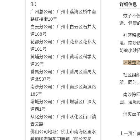
生）
详细信息
广州总公司：广州市荔湾区桥中南
蚊子不仅
路红楼街10号
适、健康
白云分公司：广州市白云区石井大
道168号
社区积极
花都分公司：广州市花都区花都大
境，南沙
道101号
防蚊小妙
黄埔分公司：广州市黄埔区科学大
环境整
道99号
番禺分公司：广州市番禺区番禺大
社区组织
道北537号
所。同时
南沙分公司：广州市南沙区海滨路
185号
南沙除四
增城分公司：广州市增城区广深大
园、垃圾
道西1号
消灭蚊子
从化分公司：广州市从化区街口镇
青云路
佛山公司地址：佛山市南海区里水
上一页：
镇和顺海畔花园商铺（即公安局