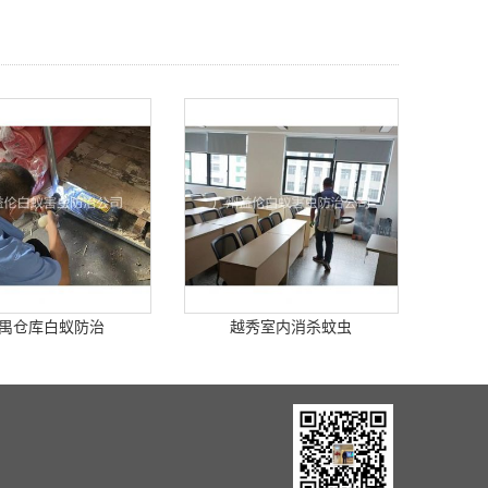
禺仓库白蚁防治
越秀室内消杀蚊虫