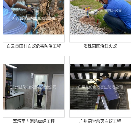
白云良田村白蚁危害防治工程
海珠园区治红火蚁
荔湾室内消杀蚊蝇工程
广州祠堂杀灭白蚁工程