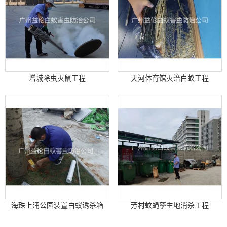
增城除虫灭鼠工程
天河体育馆灭治白蚁工程
海珠上涌公园装置白蚁诱杀箱
芳村蚊蝇孳生地消杀工程